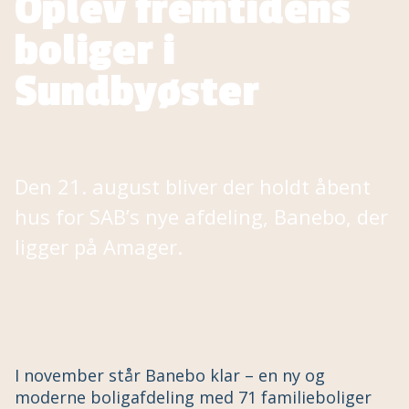
Oplev fremtidens
boliger i
Sundbyøster
Den 21. august bliver der holdt åbent
hus for SAB’s nye afdeling, Banebo, der
ligger på Amager.
I november står Banebo klar – en ny og
moderne boligafdeling med 71 familieboliger