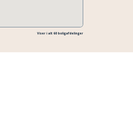
Viser i alt
60
boligafdelinger