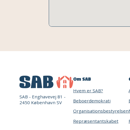
Om SAB
Hvem er SAB?
SAB - Enghavevej 81 -
Beboerdemokrati
2450 København SV
Organisationsbestyrelsen
Repræsentantskabet