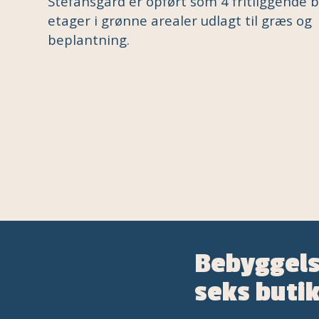
Stefansgård er opført som 4 fritliggende b
etager i grønne arealer udlagt til græs og
beplantning.
Bebyggels
seks butik