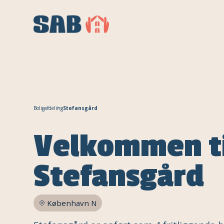
Boligafdeling
Stefansgård
Velkommen t
Stefansgård
København N