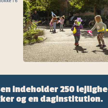
lokke i 6
en indeholder 250 lejlighe
ker og en daginstitution.