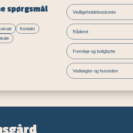
ne spørgsmål
Vedligeholdelseskonto
okrati
Kontakt
Råderet
okale
Fremleje og boligbytte
Vedtægter og husorden
ansgård