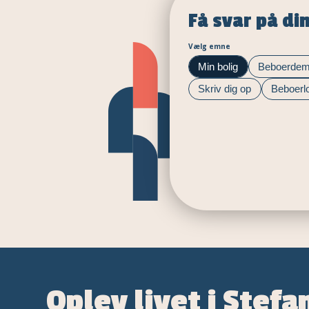
Få svar på di
Vælg emne
Min bolig
Beboerdem
Skriv dig op
Beboerl
Oplev livet i Stef