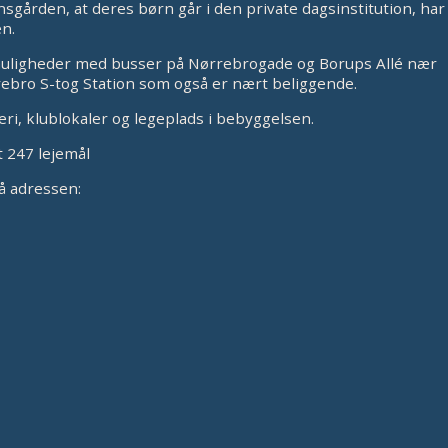
sgården, at deres børn går i den private dagsinstitution, ha
en.
uligheder med busser på Nørrebrogade og Borups Allé nær
ro S-tog Station som også er nært beliggende.
ri, klublokaler og legeplads i bebyggelsen.
t 247 lejemål
på adressen: