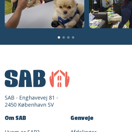
SAB - Enghavevej 81 -
2450 København SV
Om SAB
Genveje
Hvem er SAB?
Afdelinger