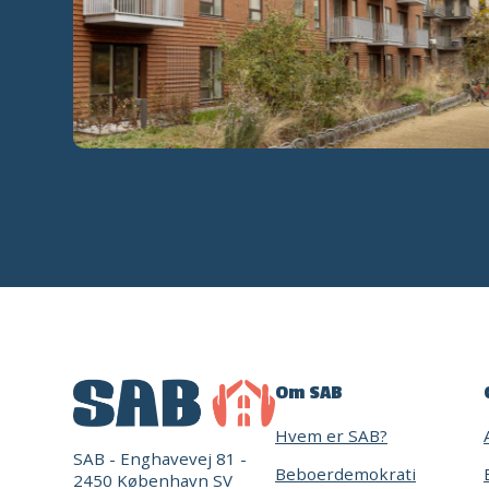
Om SAB
Hvem er SAB?
SAB - Enghavevej 81 -
Beboerdemokrati
2450 København SV