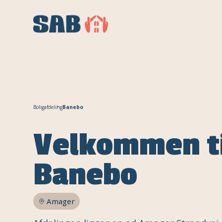
Boligafdeling
Banebo
Velkommen t
Banebo
Amager