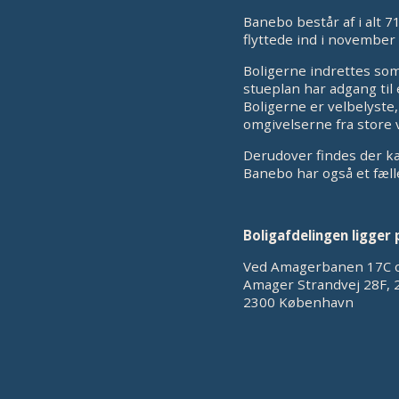
Banebo består af i alt 7
flyttede ind i november
Boligerne indrettes som 
stueplan har adgang til 
Boligerne er velbelyste,
omgivelserne fra store v
Derudover findes der kæ
Banebo har også et fæl
Boligafdelingen ligger 
Ved Amagerbanen 17C 
Amager Strandvej 28F, 
2300 København