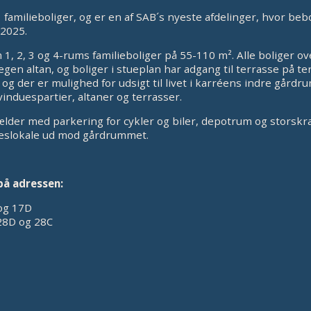
1 familieboliger, og er en af SAB´s nyeste afdelinger, hvor be
 2025.
1, 2, 3 og 4-rums familieboliger på 55-110 m². Alle boliger ov
egen altan, og boliger i stueplan har adgang til terrasse på te
 og der er mulighed for udsigt til livet i karréens indre gårdr
induespartier, altaner og terrasser.
lder med parkering for cykler og biler, depotrum og storskr
leslokale ud mod gårdrummet.
på adressen:
og 17D
28D og 28C