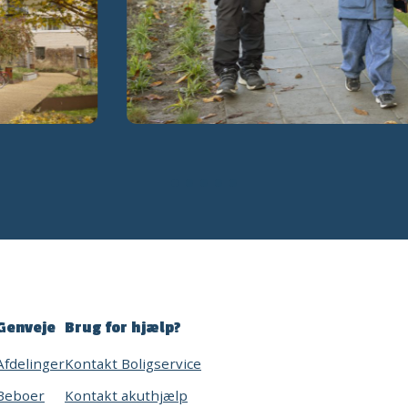
Genveje
Brug for hjælp?
Afdelinger
Kontakt Boligservice
Beboer
Kontakt akuthjælp