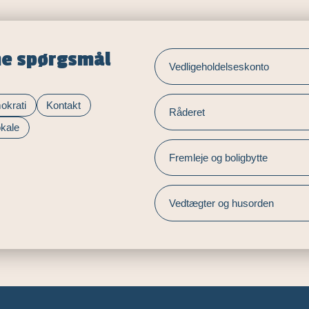
ne spørgsmål
Vedligeholdelseskonto
okrati
Kontakt
Råderet
okale
Fremleje og boligbytte
Vedtægter og husorden