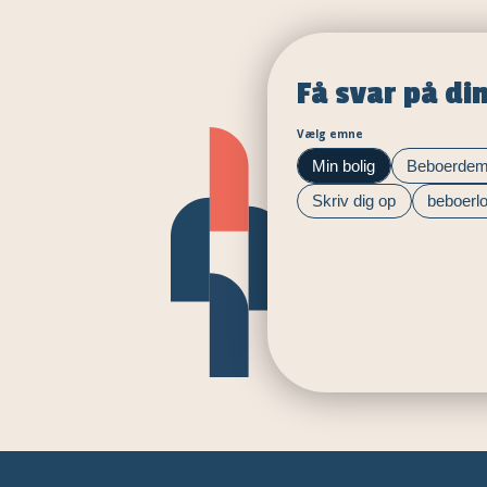
Få svar på di
Vælg emne
Min bolig
Beboerdem
Skriv dig op
beboerl