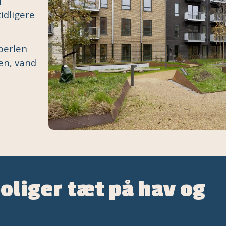
i
idligere
perlen
en, vand
oliger tæt på hav og