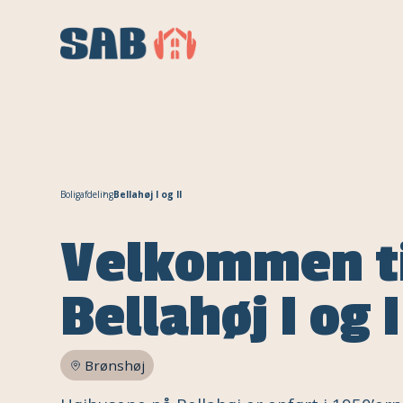
Boligafdeling
Bellahøj I og II
Velkommen t
Bellahøj I og I
Brønshøj