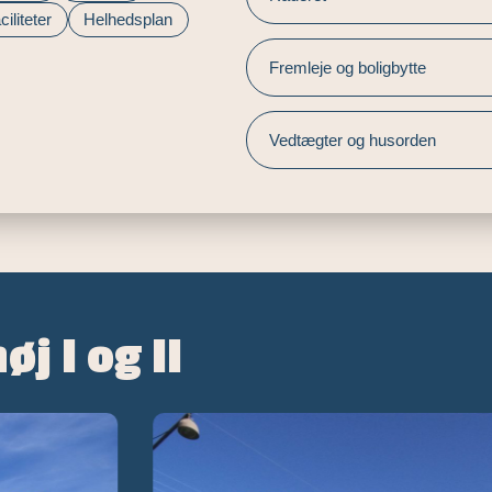
iliteter
Helhedsplan
Fremleje og boligbytte
Vedtægter og husorden
øj I og II