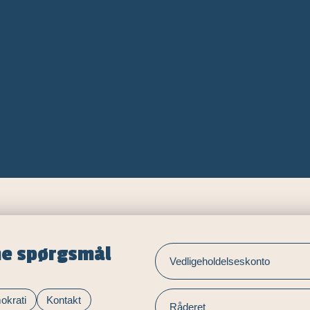
ne spørgsmål
Vedligeholdelseskonto
okrati
Kontakt
Råderet