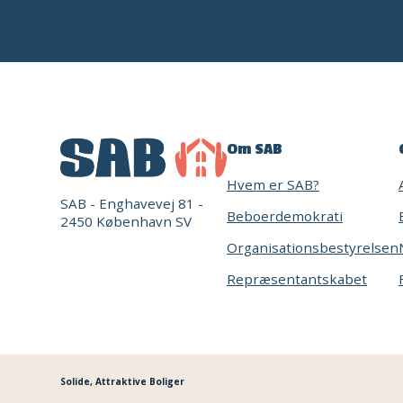
Om SAB
Hvem er SAB?
SAB - Enghavevej 81 -
Beboerdemokrati
2450 København SV
Organisationsbestyrelsen
Repræsentantskabet
Solide, Attraktive Boliger