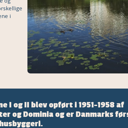
ne og
orskellige
ene i
 I og II blev opført i 1951-1958 af
ter og Dominia og er Danmarks før
jhusbyggeri.