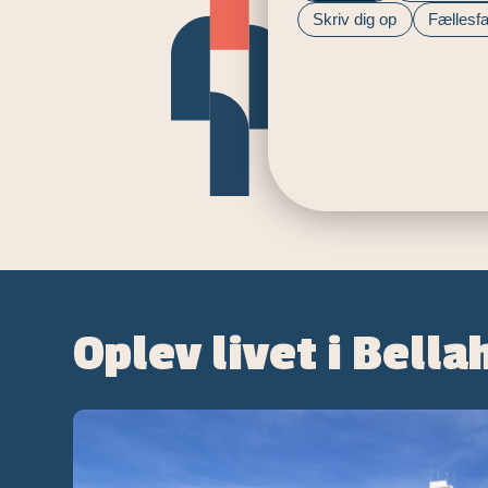
Skriv dig op
Fællesfac
Oplev livet i Bellah