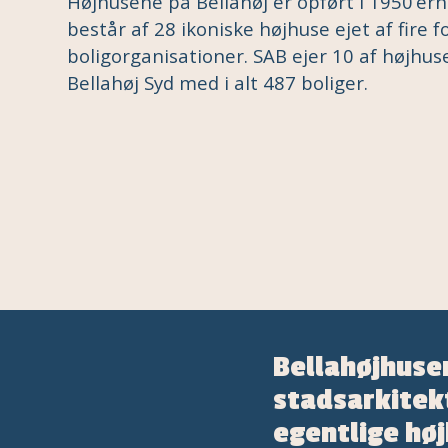
Højhusene på Bellahøj er opført i 1950’er
består af 28 ikoniske højhuse ejet af fire f
boligorganisationer. SAB ejer 10 af højhus
Bellahøj Syd med i alt 487 boliger.
Bellahøjhusene
stadsarkitek
egentlige hø