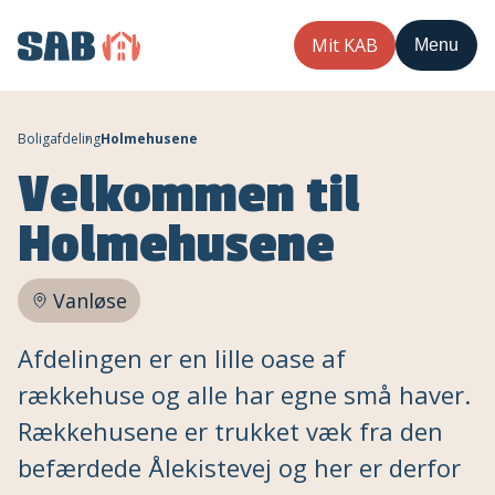
Mit KAB
Menu
Boligafdeling
Holmehusene
Velkommen til
Holmehusene
Vanløse
Afdelingen er en lille oase af
rækkehuse og alle har egne små haver.
Rækkehusene er trukket væk fra den
befærdede Ålekistevej og her er derfor