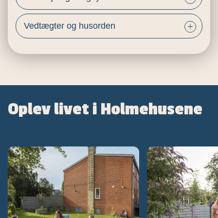
Vedtægter og husorden
Oplev livet i Holmehusene