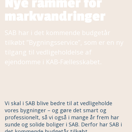
Nye rammer for
markvandringer
SAB har i det kommende budgetår
tilkøbt ”Bygningsservice”, som er en ny
tilgang til vedligeholdelse af
ejendomme i KAB-Fællesskabet.
Vi skal i SAB blive bedre til at vedligeholde
vores bygninger – og gøre det smart og
professionelt, så vi også i mange år frem har
sunde og solide boliger i SAB. Derfor har SAB i
det kommende budgetår tilkøbt