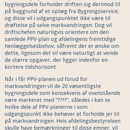
bygningsdele forholder driften sig derimod til
på baggrund af et oplæg fra Bygningsservice,
og disse vil i udgangspunktet ikke være til
drøftelse på selve markvandringen. Dog vil
driftschefen naturligvis orientere om den
samlede PPV-plan og afdelingens fremtidige
henlæggelsesbehov, såfremt der er ønske om
dette, ligesom det vil være naturligt at vende
de større opgaver, der ligger indenfor en
kortere tidshorisont.
Når i får PPV-planen ud forud for
markvandringen vil de 20 væsentligste
bygningsdele som konsekvens af ovenstående
være markeret med ”????”, således i kan se
hvilke dele af PPV-planerne i som
udgangspunkt ikke behøver at forholde jer til
på markvandringen. Hvis afdelingsbestyrelsen
skulle have bemærkninger til disse emner, vil