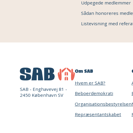
Udpegede medlemmer
Sådan honoreres med
Listevisning med refera
Om SAB
Hvem er SAB?
SAB - Enghavevej 81 -
Beboerdemokrati
2450 København SV
Organisationsbestyrelsen
Repræsentantskabet