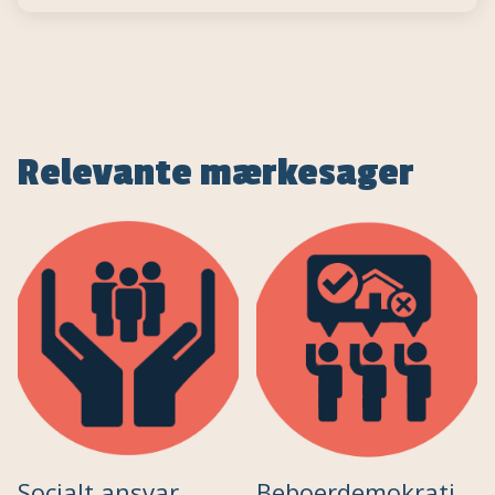
Relevante mærkesager
Socialt ansvar
Beboerdemokrati