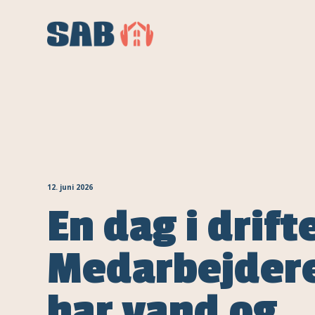
12. juni 2026
En dag i drift
Medarbejder
har vand og