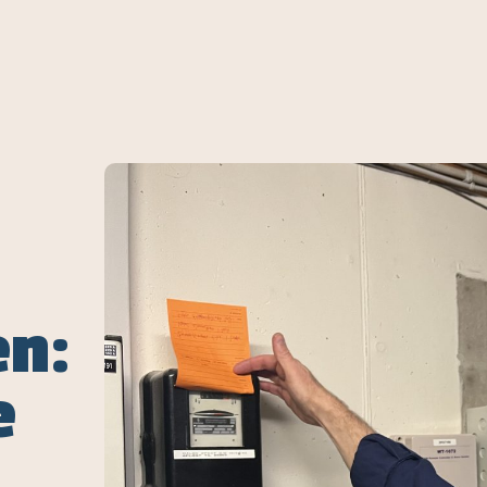
en:
e