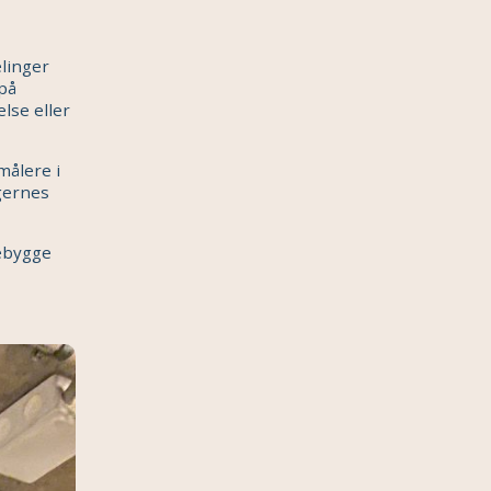
linger
 på
lse eller
målere i
gernes
rebygge