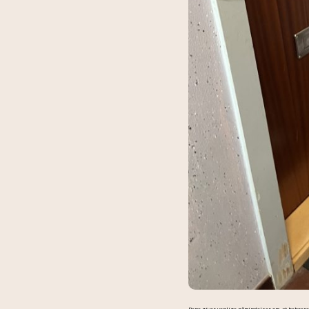
Rene giver venlige påmindelser om, at beboer