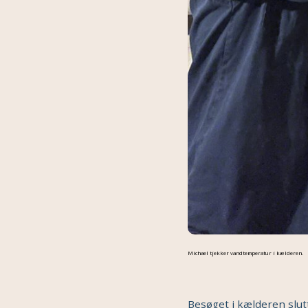
Michael tjekker vandtemperatur i kælderen.
Besøget i kælderen slut