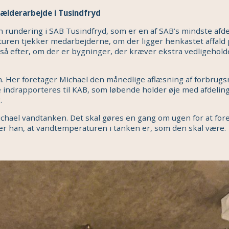
kælderarbejde i Tusindfryd
rundering i SAB Tusindfryd, som er en af SAB’s mindste afde
 turen tjekker medarbejderne, om der ligger henkastet affald
så efter, om der er bygninger, der kræver ekstra vedligeholde
. Her foretager Michael den månedlige aflæsning af forbrugs
 indrapporteres til KAB, som løbende holder øje med afdelin
.
ichael vandtanken. Det skal gøres en gang om ugen for at fo
krer han, at vandtemperaturen i tanken er, som den skal være.