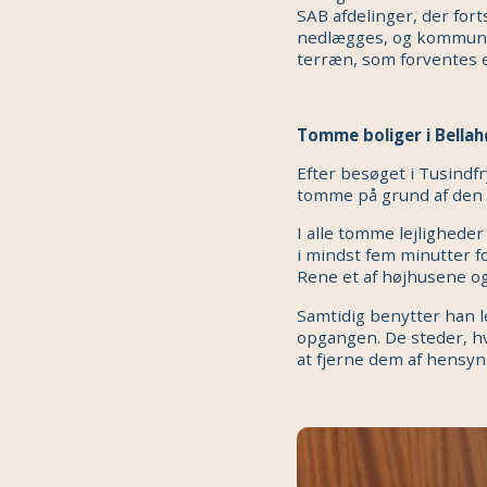
SAB afdelinger, der fort
nedlægges, og kommunen 
terræn, som forventes 
Tomme boliger i Bellah
Efter besøget i Tusindfry
tomme på grund af den
I alle tomme lejlighede
i mindst fem minutter f
Rene et af højhusene og
Samtidig benytter han le
opgangen. De steder, h
at fjerne dem af hensy