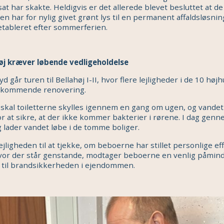
sat har skakte. Heldigvis er det allerede blevet besluttet at de
har for nylig givet grønt lys til en permanent affaldsløsnin
etableret efter sommerferien.
øj kræver løbende vedligeholdelse
d går turen til Bellahøj I-II, hvor flere lejligheder i de 10 høj
 kommende renovering.
r skal toiletterne skylles igennem en gang om ugen, og vandet
or at sikre, at der ikke kommer bakterier i rørene. I dag gen
 lader vandet løbe i de tomme boliger.
jligheden til at tjekke, om beboerne har stillet personlige eff
vor der står genstande, modtager beboerne en venlig påmin
n til brandsikkerheden i ejendommen.