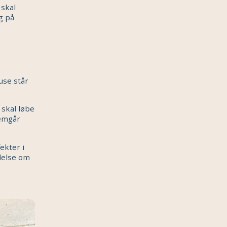
 skal
g på
huse står
 skal løbe
nemgår
ekter i
delse om